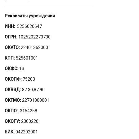
Реквизиты учреждения
ИНН:
5256020647
ОГРН:
1025202270730
ОКАТО:
22401362000
КПП:
525601001
ОКФС:
13
ОКОПФ:
75203
ОКВЭД:
87.30;87.90
ОКТМО:
22701000001
ОКПО:
3154258
ОКОГУ:
2300220
БИК:
042202001