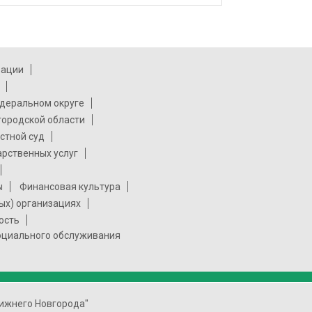
рации
деральном округе
городской области
стной суд
арственных услуг
ы
Финансовая культура
ых) организациях
ость
социального обслуживания
ижнего Новгорода"