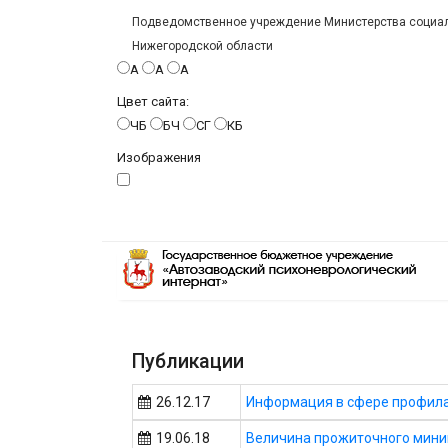
Подведомственное учреждение Министерства социаль
Нижегородской области
A
A
A
Цвет сайта:
ЧБ
БЧ
СГ
КБ
Изображения
Публикации
26.12.17
Информация в сфере профил
19.06.18
Величина прожиточного мин