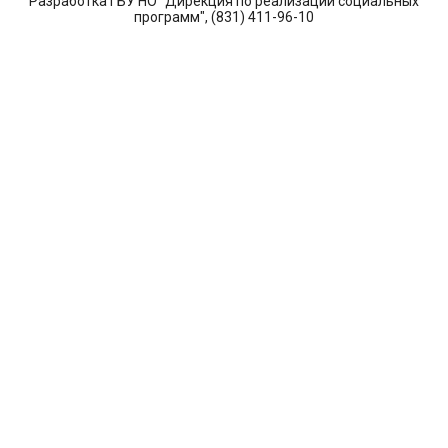
Разработка ГБУ НО "Дирекция по реализации социальных
программ", (831) 411-96-10