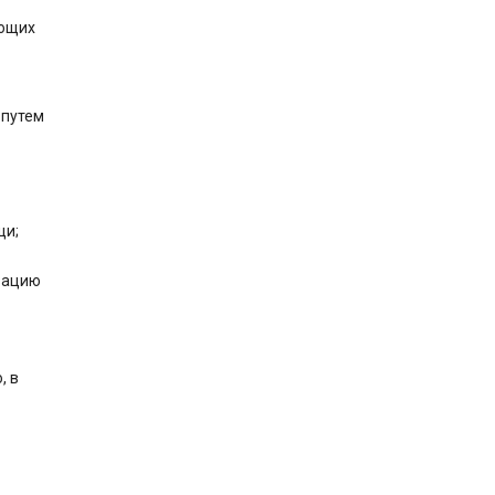
ующих
 путем
щи;
изацию
, в
я