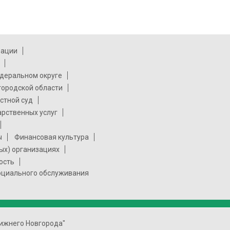
рации
деральном округе
городской области
стной суд
арственных услуг
ы
Финансовая культура
ых) организациях
ость
социального обслуживания
ижнего Новгорода"